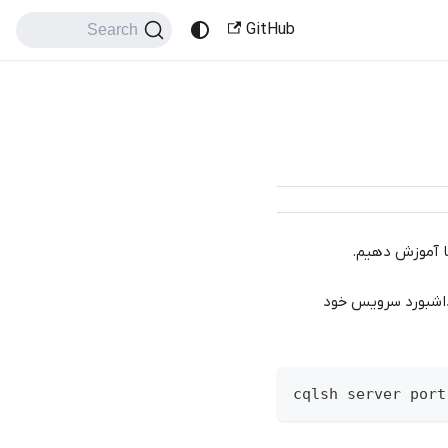
GitHub
Search
 آموزش دهیم.
) به دیتابیس خود ابتدا به داشبورد سرویس خود
cqlsh server port