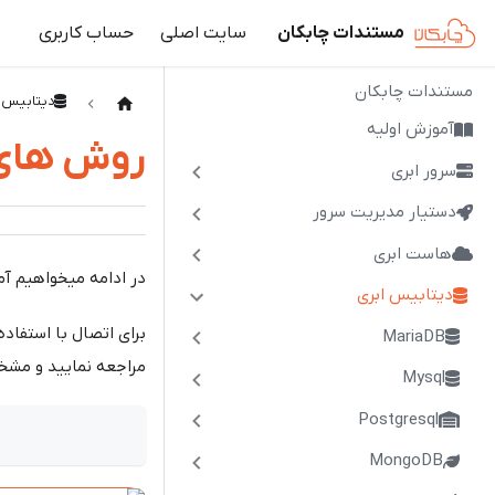
مستندات چابکان
سایت اصلی
حساب کاربری
مستندات چابکان
دیتابیس 
آموزش اولیه
روش های اتصا
سرور ابری
دستیار مدیریت سرور
هاست ابری
در ادامه میخواهیم آموزش نحوه ا
دیتابیس ابری
MariaDB
مراجعه نمایید و مشخص
Mysql
Postgresql
MongoDB