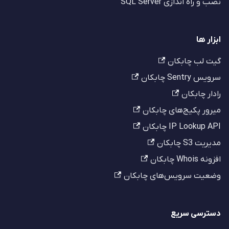
نصب و راه اندازی SQL Server
ابزار ها
گیت لب چابکان
سرویس Sentry چابکان
رادار چابکان
میرور پکیج‌های چابکان
IP Lookup API چابکان
مدیریت S3 چابکان
افزونه Whois چابکان
وضعیت سرویس‌های چابکان
دسترسی سریع