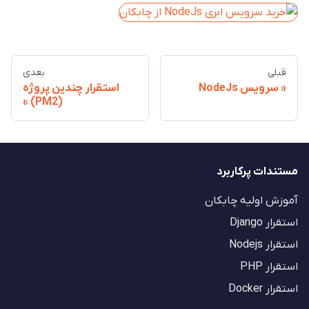
قبلی
بعدی
سرویس NodeJs
استقرار چندین پروژه
(PM2)
مستندات پرکاربرد
آموزش اولیه چابکان
استقرار Django
استقرار Nodejs
استقرار PHP
استقرار Docker