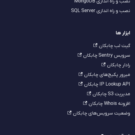
نصب و راه اندازی MongoDB
نصب و راه اندازی SQL Server
ابزار ها
گیت لب چابکان
سرویس Sentry چابکان
رادار چابکان
میرور پکیج‌های چابکان
IP Lookup API چابکان
مدیریت S3 چابکان
افزونه Whois چابکان
وضعیت سرویس‌های چابکان