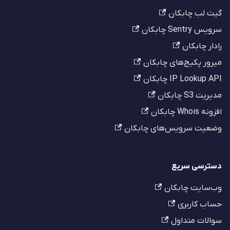
گیت لب چابکان
سرویس Sentry چابکان
رادار چابکان
میرور پکیج‌های چابکان
IP Lookup API چابکان
مدیریت S3 چابکان
افزونه Whois چابکان
وضعیت سرویس‌های چابکان
دسترسی سریع
وب‌سایت چابکان
حساب کاربری
سوالات متداول