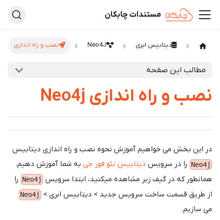
مستندات چابکان
دیتابیس ابری
Neo4J
نصب و راه اندازی
مطالب این صفحه
نصب و راه اندازی Neo4j
در این بخش می خواهیم آموزش نحوه نصب و راه اندازی دیتابیس
را در سرویس
دیتابیس نئو فور جی
به شما آموزش دهیم.
Neo4j
همانطور که در گیف زیر مشاهده میکنید، ابتدا سرویس
را
Neo4j
از طریق قسمت ساخت سرویس جدید > دیتابیس ابری >
Neo4j
می سازیم.