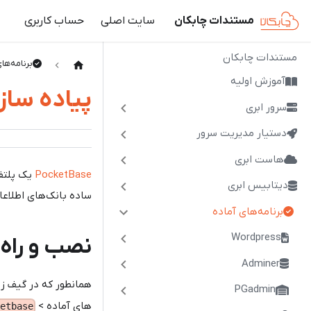
مستندات چابکان
سایت اصلی
حساب کاربری
مستندات چابکان
برنامه‌های
آموزش اولیه
پیاده سازی و
سرور ابری
دستیار مدیریت سرور
هاست ابری
PocketBase
یک پلتفر
دیتابیس ابری
ساده بانک‌های اطلاعا
برنامه‌های آماده
Wordpress
نصب و راه اندازی
Adminer
همانطور که در گیف ز
PGadmin
های آماده >
etbase