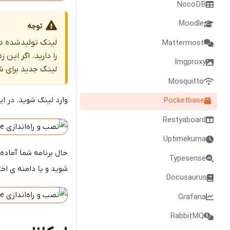
NocoDB
Moodle
توجه
لینک تولیدشده دا
Mattermost
را دارید. اگر ای
Imgproxy
لینک جدید برای ش
Mosquitto
وارد لینک شوید. در 
Pocketbase
Restyaboard
Uptimekuma
حال برنامه شما آماده
Typesense
شوید و یا دامنه ی اخ
Docusaurus
Grafana
RabbitMQ