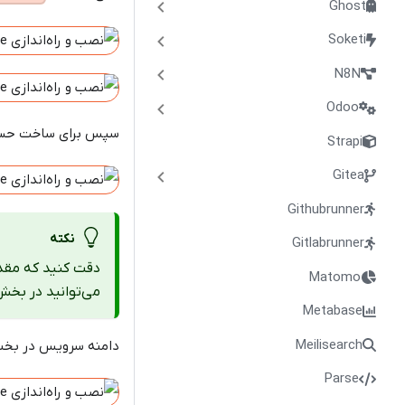
Ghost
Soketi
N8N
Odoo
سپس برای ساخت ح
Strapi
Gitea
Githubrunner
نکته
Gitlabrunner
دقت کنید که مقد
Matomo
می‌توانید در بخ
Metabase
Meilisearch
دامنه سرویس در بخش
Parse