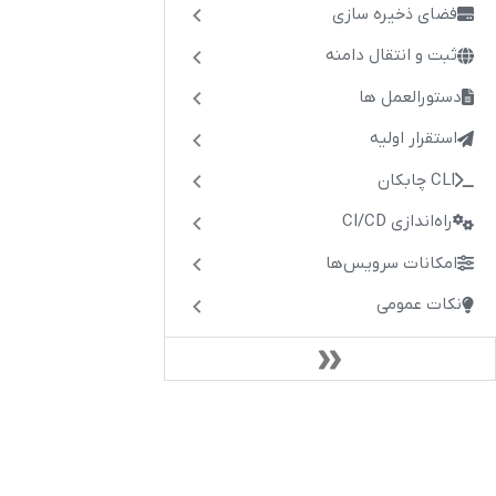
فضای ذخیره سازی
ثبت و انتقال دامنه
دستورالعمل ها
استقرار اولیه
CLI چابکان
راه‌اندازی CI/CD
امکانات سرویس‌ها
نکات عمومی
API چابکان
آخرین تغییرات
مستندات پرکاربرد
دیتابی
آموزش اولیه چابکان
نصب و راه