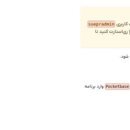
اربری
suepradmin
ری‌استارت کنید تا
 شود.
وارد برنامه
Pocketbase