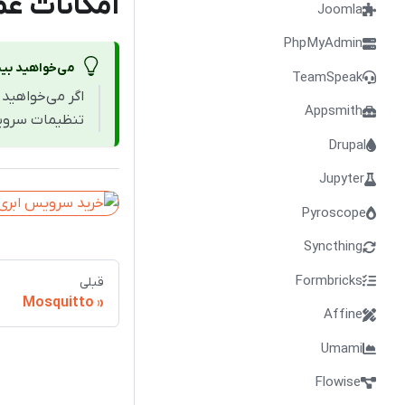
امکانات ع
Joomla
PhpMyAdmin
می‌خواهید بیش
TeamSpeak
اگر می‌خواهید
Appsmith
تنظیمات سروی
Drupal
Jupyter
Pyroscope
Syncthing
Formbricks
قبلی
Mosquitto
Affine
Umami
Flowise