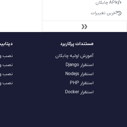
API چابکان
آخرین تغییرات
مستندات پرکاربرد
دیتابی
آموزش اولیه چابکان
نصب و راه
استقرار Django
نصب و راه ا
استقرار Nodejs
نصب و راه 
استقرار PHP
نصب و راه ا
استقرار Docker