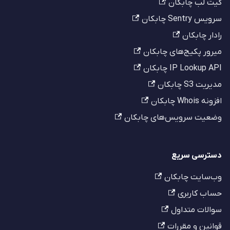
گیت لب چابکان
سرویس Sentry چابکان
رادار چابکان
میرور پکیج‌های چابکان
IP Lookup API چابکان
مدیریت S3 چابکان
افزونه Whois چابکان
وضعیت سرویس‌های چابکان
دسترسی سریع
وب‌سایت چابکان
حساب کاربری
سوالات متداول
قوانین و مقررات