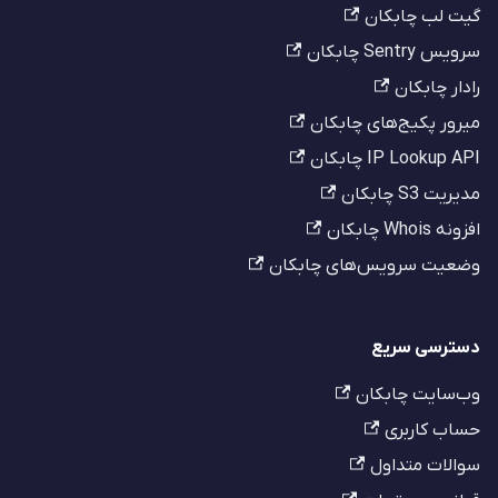
گیت لب چابکان
سرویس Sentry چابکان
رادار چابکان
میرور پکیج‌های چابکان
IP Lookup API چابکان
مدیریت S3 چابکان
افزونه Whois چابکان
وضعیت سرویس‌های چابکان
دسترسی سریع
وب‌سایت چابکان
حساب کاربری
سوالات متداول