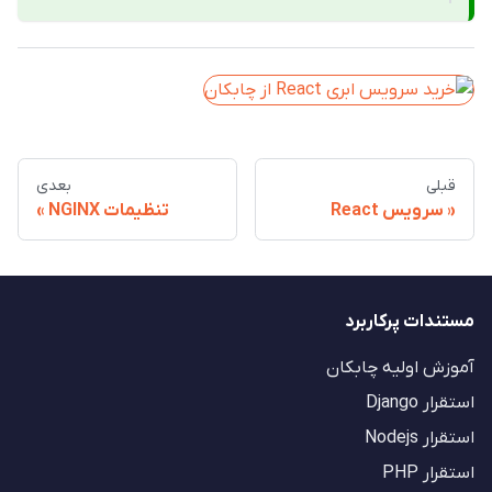
قبلی
بعدی
سرویس React
تنظیمات NGINX
مستندات پرکاربرد
آموزش اولیه چابکان
استقرار Django
استقرار Nodejs
استقرار PHP