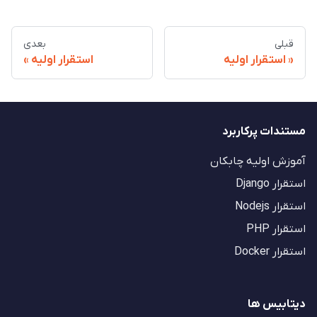
قبلی
بعدی
استقرار اولیه
استقرار اولیه
مستندات پرکاربرد
آموزش اولیه چابکان
استقرار Django
استقرار Nodejs
استقرار PHP
استقرار Docker
دیتابیس ها