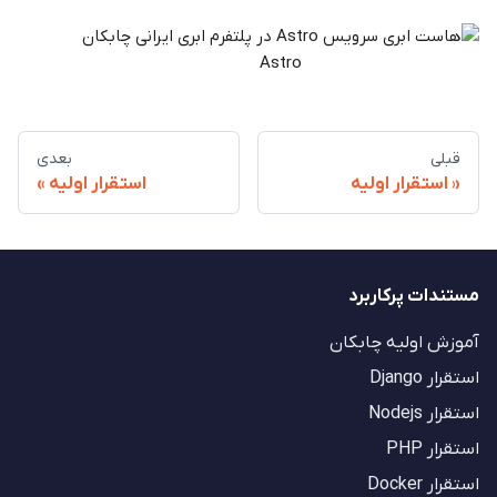
Astro
قبلی
بعدی
استقرار اولیه
استقرار اولیه
مستندات پرکاربرد
آموزش اولیه چابکان
استقرار Django
استقرار Nodejs
استقرار PHP
استقرار Docker