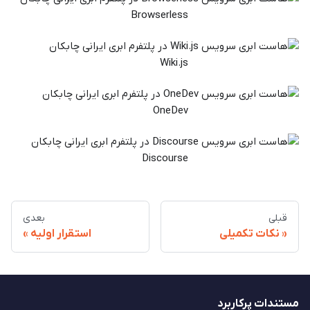
Browserless
Wiki.js
OneDev
Discourse
قبلی
بعدی
نکات تکمیلی
استقرار اولیه
مستندات پرکاربرد