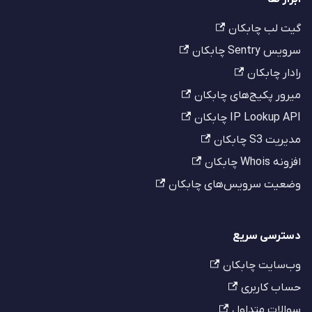
گیت لب چابکان
سرویس Sentry چابکان
رادار چابکان
میرور پکیج‌های چابکان
IP Lookup API چابکان
مدیریت S3 چابکان
افزونه Whois چابکان
وضعیت سرویس‌های چابکان
دسترسی سریع
وب‌سایت چابکان
حساب کاربری
سوالات متداول