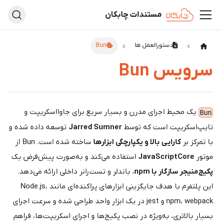
مستندات چابکان
دستورالعمل ها
Bun
سرویس Bun
یک محیط اجرای مدرن و بسیار سریع برای جاوااسکریپت و
Bun
تایپ‌اسکریپت است که توسط
Jarred Sumner
توسعه داده شده و
با تمرکز بر
کارایی بالا و یکپارچگی ابزارها
ساخته شده است. Bun از
موتور
JavaScriptCore
استفاده می‌کند و به‌صورت پیش‌فرض یک
پکیج‌منیجر سازگار با npm
، باندلر و تست‌رانر داخلی ارائه می‌دهد.
این پلتفرم با هدف جایگزینی ابزارهای پراکنده‌ای مانند Node.js،
npm، webpack و jest در یک ابزار واحد طراحی شده و سرعت اجرای
بسیار بالاتری، به‌ویژه در نصب پکیج‌ها و اجرای اسکریپت‌ها، فراهم