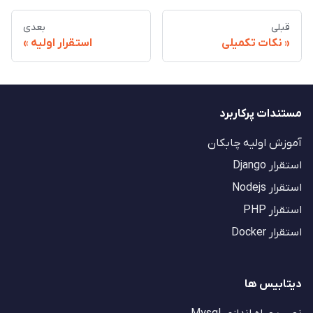
قبلی
بعدی
نکات تکمیلی
استقرار اولیه
مستندات پرکاربرد
آموزش اولیه چابکان
استقرار Django
استقرار Nodejs
استقرار PHP
استقرار Docker
دیتابیس ها